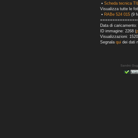
•
Scheda tecnica T
Visualizza tutte le fot
•
RABe 524 015
(9 f
===============
Data di caricamento:
ID immagine: 2268 (
Visualizzazioni: 1520
Segnala
qui
dei dati 
Sandro Gug