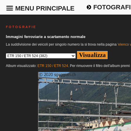
FOTOGRAFI
MENU PRINCIPALE
F O T O G R A F I E
Immagini ferroviarie a scartamento normale
La suddivisione dei veicoli per singolo numero la si trova nella pagina
'elenco v
Album visualizzato:
ETR 150 / ETR 524
. Per rimuovere il filtro dell'album premi