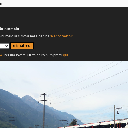
IE
nto normale
o numero la si trova nella pagina
'elenco veicoli'
.
24
. Per rimuovere il filtro dell'album premi
qui
.