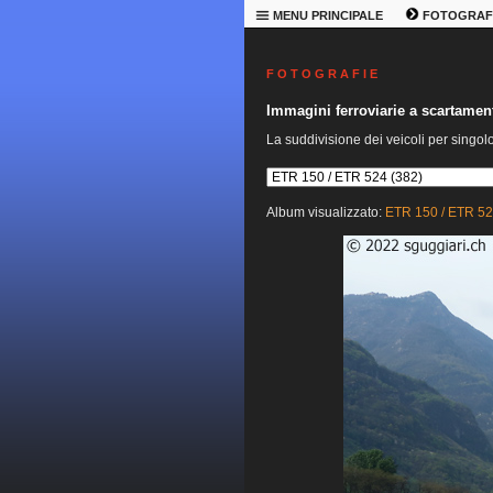
MENU PRINCIPALE
FOTOGRAF
F O T O G R A F I E
Immagini ferroviarie a scartame
La suddivisione dei veicoli per singol
Album visualizzato:
ETR 150 / ETR 5