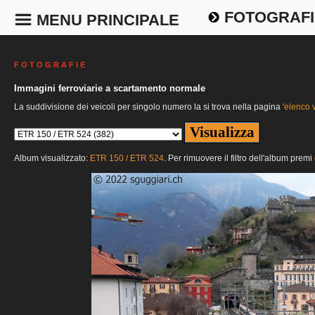
FOTOGRAFI
MENU PRINCIPALE
F O T O G R A F I E
Immagini ferroviarie a scartamento normale
La suddivisione dei veicoli per singolo numero la si trova nella pagina
'elenco v
Album visualizzato:
ETR 150 / ETR 524
. Per rimuovere il filtro dell'album premi