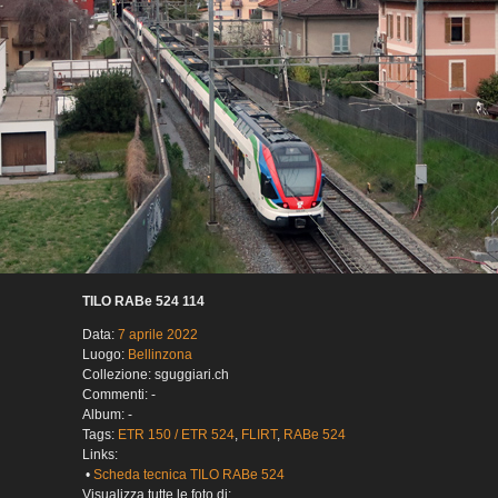
TILO RABe 524 114
Data:
7 aprile 2022
Luogo:
Bellinzona
Collezione: sguggiari.ch
Commenti: -
Album: -
Tags:
ETR 150 / ETR 524
,
FLIRT
,
RABe 524
Links:
•
Scheda tecnica TILO RABe 524
Visualizza tutte le foto di: