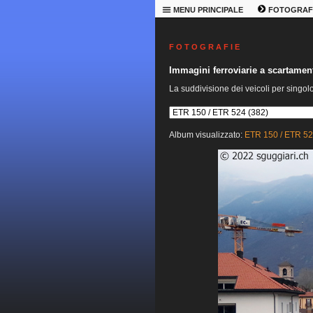
MENU PRINCIPALE
FOTOGRAF
F O T O G R A F I E
Immagini ferroviarie a scartame
La suddivisione dei veicoli per singol
Album visualizzato:
ETR 150 / ETR 5