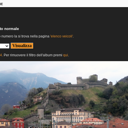
IE
nto normale
o numero la si trova nella pagina
'elenco veicoli'
.
24
. Per rimuovere il filtro dell'album premi
qui
.