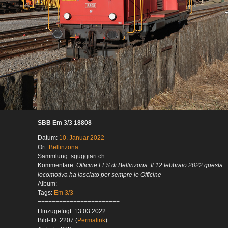
SBB Em 3/3 18808
Datum:
10. Januar 2022
Ort:
Bellinzona
Sammlung: sguggiari.ch
Kommentare:
Officine FFS di Bellinzona. Il 12 febbraio 2022 questa
locomotiva ha lasciato per sempre le Officine
Album: -
Tags:
Em 3/3
=======================
Hinzugefügt: 13.03.2022
Bild-ID: 2207 (
Permalink
)