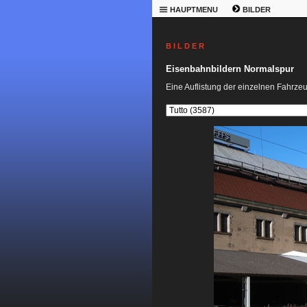
HAUPTMENU
BILDER
B I L D E R
Eisenbahnbildern Normalspur
Eine Auflistung der einzelnen Fahrze