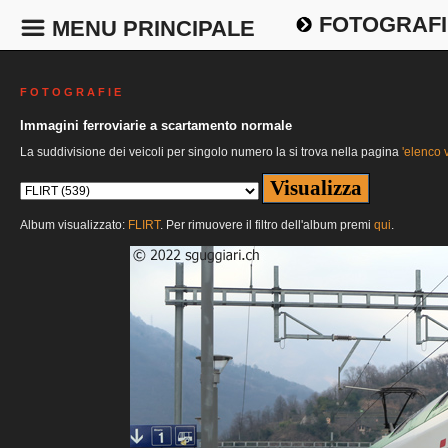
FOTOGRAFI
MENU PRINCIPALE
F O T O G R A F I E
Immagini ferroviarie a scartamento normale
La suddivisione dei veicoli per singolo numero la si trova nella pagina
'elenco v
Album visualizzato:
FLIRT
. Per rimuovere il filtro dell'album premi
qui
.