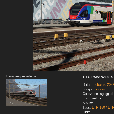
Immagine precedente:
TILO RABe 524 014 
Data:
5 febbraio 202
Luogo:
Giubiasco
Collezione: sguggiari
Commenti: -
Album: -
Tags:
ETR 150 / ET
Links: