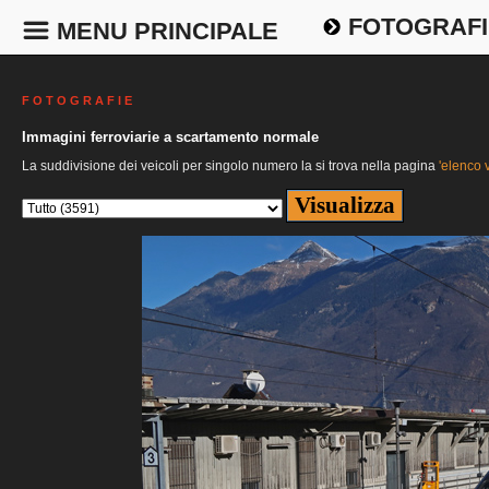
FOTOGRAFI
MENU PRINCIPALE
F O T O G R A F I E
Immagini ferroviarie a scartamento normale
La suddivisione dei veicoli per singolo numero la si trova nella pagina
'elenco v