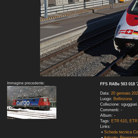
Immagine precedente:
FFS RABe 503 018 '
Data:
20 gennaio 20
Luogo:
Bellinzona
Collezione: sguggiari
Commenti: -
Album: -
Tags:
ETR 610
,
ETR 
Links:
•
Scheda tecnica Ci
•
Articolo: Riparazi