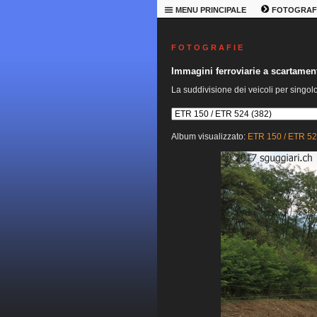
MENU PRINCIPALE
FOTOGRAF
F O T O G R A F I E
Immagini ferroviarie a scartame
La suddivisione dei veicoli per singol
Album visualizzato:
ETR 150 / ETR 5