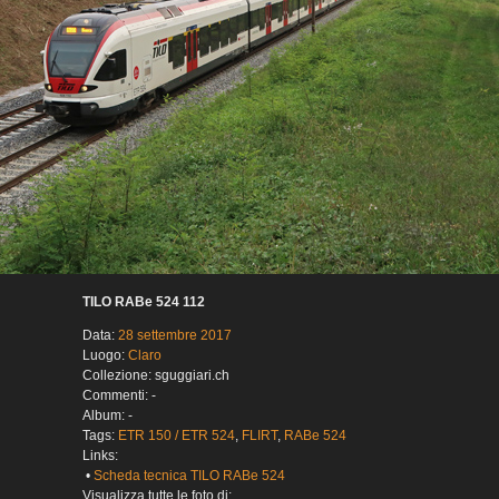
TILO RABe 524 112
Data:
28 settembre 2017
Luogo:
Claro
Collezione: sguggiari.ch
Commenti: -
Album: -
Tags:
ETR 150 / ETR 524
,
FLIRT
,
RABe 524
Links:
•
Scheda tecnica TILO RABe 524
Visualizza tutte le foto di: