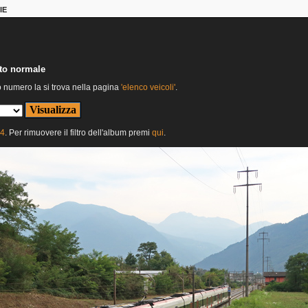
IE
nto normale
o numero la si trova nella pagina
'elenco veicoli'
.
24
. Per rimuovere il filtro dell'album premi
qui
.