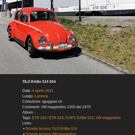
TILO RABe 524 004
Data:
4 aprile 2021
Luogo:
Lamone
Collezione: sguggiari.ch
Commenti:
VW maggiolino 1300 del 1970
Album: -
Tags:
ETR 150 / ETR 524
,
FLIRT
,
RABe 524
,
VW maggiolino
Links:
•
Scheda tecnica TILO RABe 524
•
Scheda tecnica VW maggiolino