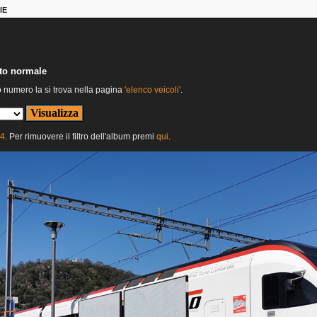
IE
nto normale
o numero la si trova nella pagina
'elenco veicoli'
.
24
. Per rimuovere il filtro dell'album premi
qui
.