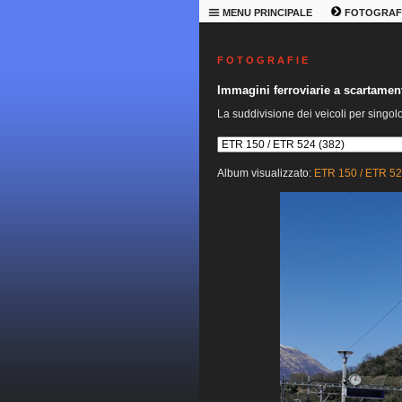
MENU PRINCIPALE
FOTOGRAF
F O T O G R A F I E
Immagini ferroviarie a scartame
La suddivisione dei veicoli per singol
Album visualizzato:
ETR 150 / ETR 5