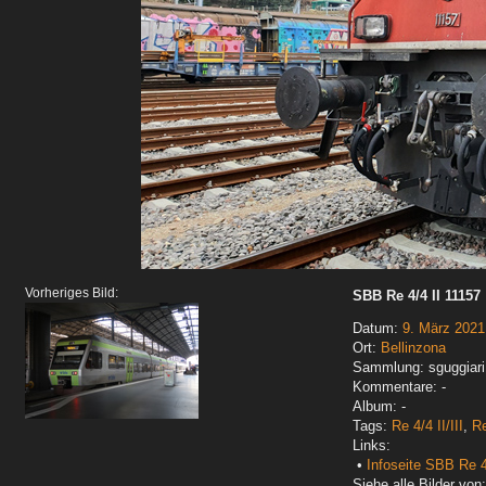
Vorheriges Bild:
SBB Re 4/4 II 11157
Datum:
9. März 2021
Ort:
Bellinzona
Sammlung: sguggiari
Kommentare: -
Album: -
Tags:
Re 4/4 II/III
,
R
Links:
•
Infoseite SBB Re 4
Siehe alle Bilder von: