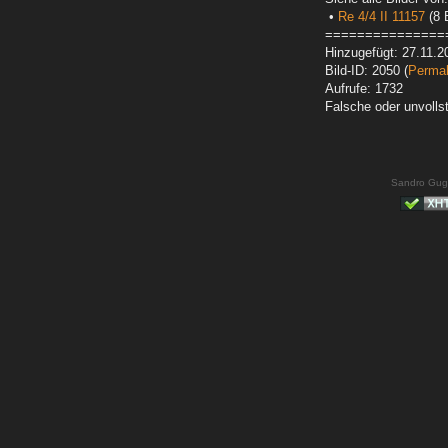
•
Re 4/4 II 11157
(8 B
===============
Hinzugefügt: 27.11.2
Bild-ID: 2050 (
Permal
Aufrufe: 1732
Falsche oder unvoll
Sandro Gug