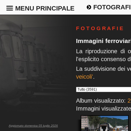
FOTOGRAFI
MENU PRINCIPALE
F O T O G R A F I E
Immagini ferrovia
La riproduzione di 
l'esplicito consenso d
La suddivisione dei v
veicoli'
.
Album visualizzato:
2
Immagini visualizzate
Aggiornato domenica 05 luglio 2026