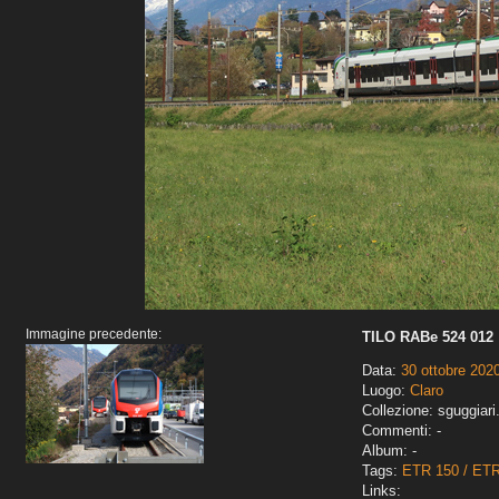
Immagine precedente:
TILO RABe 524 012
Data:
30 ottobre 202
Luogo:
Claro
Collezione: sguggiari
Commenti: -
Album: -
Tags:
ETR 150 / ET
Links: