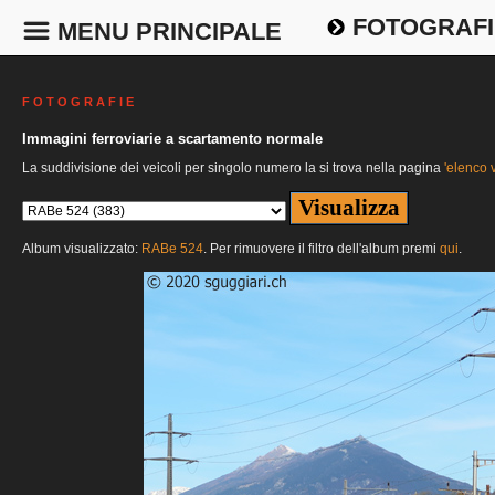
FOTOGRAFI
MENU PRINCIPALE
F O T O G R A F I E
Immagini ferroviarie a scartamento normale
La suddivisione dei veicoli per singolo numero la si trova nella pagina
'elenco v
Album visualizzato:
RABe 524
. Per rimuovere il filtro dell'album premi
qui
.