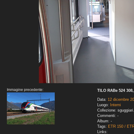
Immagine precedente:
TILO RABe 524 308
Data:
12 dicembre 2
Luogo:
Interni
Collezione: sguggiari
Commenti: -
Album: -
Tags:
ETR 150 / ET
Links: