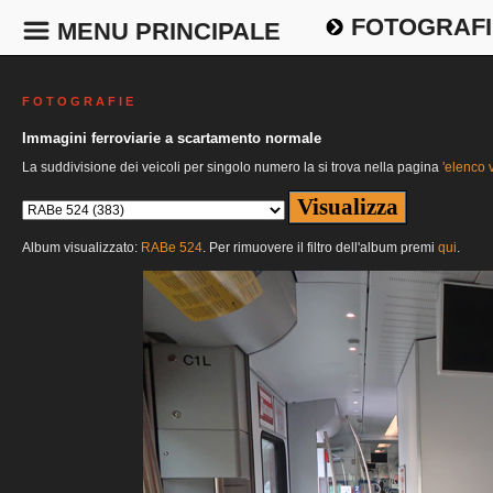
FOTOGRAFI
MENU PRINCIPALE
F O T O G R A F I E
Immagini ferroviarie a scartamento normale
La suddivisione dei veicoli per singolo numero la si trova nella pagina
'elenco v
Album visualizzato:
RABe 524
. Per rimuovere il filtro dell'album premi
qui
.