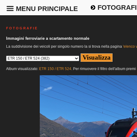
FOTOGRAFI
MENU PRINCIPALE
F O T O G R A F I E
Immagini ferroviarie a scartamento normale
La suddivisione dei veicoli per singolo numero la si trova nella pagina
'elenco v
Album visualizzato:
ETR 150 / ETR 524
. Per rimuovere il filtro dell'album premi