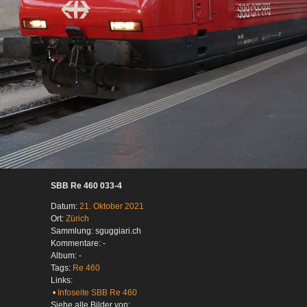
SBB Re 460 033-4
Datum:
21. Oktober 2021
Ort:
Zürich
Sammlung: sguggiari.ch
Kommentare: -
Album: -
Tags:
Re 460
Links:
•
Infoseite SBB Re 460
Siehe alle Bilder von: