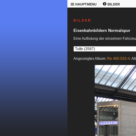
HAUPTMENU
BILDER
B I L D E R
Eisenbahnbildern Normalspur
Eine Auflistung der einzelnen Fahrze
Angezeigtes Album:
Re 460 033-4
. A