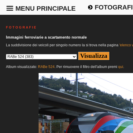
FOTOGRAFI
MENU PRINCIPALE
F O T O G R A F I E
Immagini ferroviarie a scartamento normale
La suddivisione dei veicoli per singolo numero la si trova nella pagina
'elenco v
Album visualizzato:
RABe 524
. Per rimuovere il filtro dell'album premi
qui
.