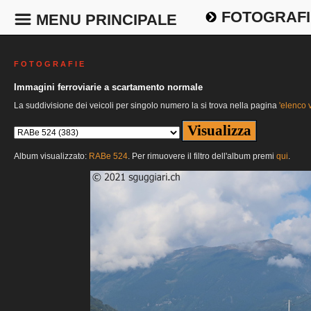
FOTOGRAFI
MENU PRINCIPALE
F O T O G R A F I E
Immagini ferroviarie a scartamento normale
La suddivisione dei veicoli per singolo numero la si trova nella pagina
'elenco v
Album visualizzato:
RABe 524
. Per rimuovere il filtro dell'album premi
qui
.