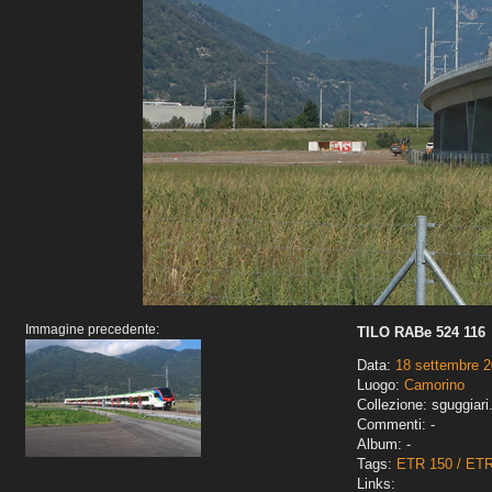
Immagine precedente:
TILO RABe 524 116
Data:
18 settembre 
Luogo:
Camorino
Collezione: sguggiari
Commenti: -
Album: -
Tags:
ETR 150 / ET
Links: