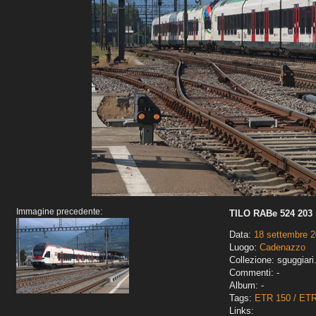
Immagine precedente:
TILO RABe 524 203
Data:
18 settembre 
Luogo:
Cadenazzo
Collezione: sguggiari
Commenti: -
Album: -
Tags:
ETR 150 / ET
Links: