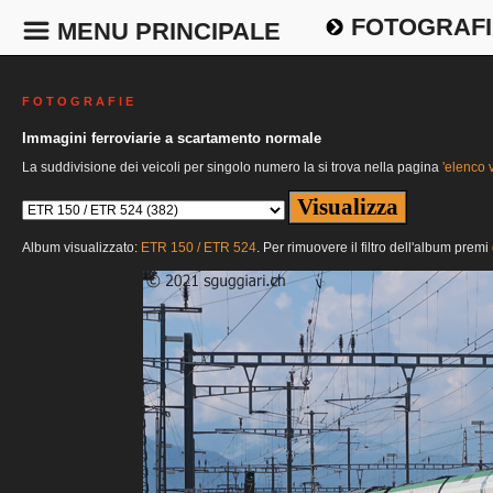
FOTOGRAFI
MENU PRINCIPALE
F O T O G R A F I E
Immagini ferroviarie a scartamento normale
La suddivisione dei veicoli per singolo numero la si trova nella pagina
'elenco v
Album visualizzato:
ETR 150 / ETR 524
. Per rimuovere il filtro dell'album premi