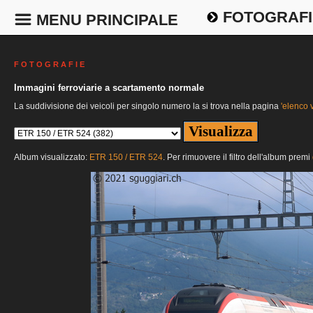
FOTOGRAFI
MENU PRINCIPALE
F O T O G R A F I E
Immagini ferroviarie a scartamento normale
La suddivisione dei veicoli per singolo numero la si trova nella pagina
'elenco v
Album visualizzato:
ETR 150 / ETR 524
. Per rimuovere il filtro dell'album premi