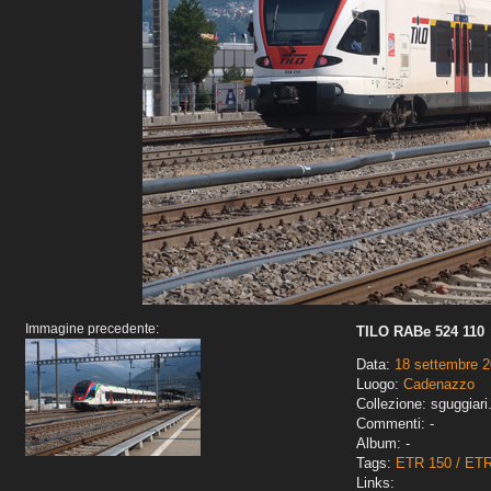
Immagine precedente:
TILO RABe 524 110
Data:
18 settembre 
Luogo:
Cadenazzo
Collezione: sguggiari
Commenti: -
Album: -
Tags:
ETR 150 / ET
Links: