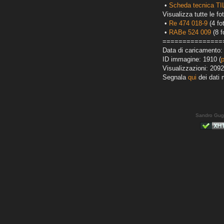
•
Scheda tecnica T
Visualizza tutte le fot
•
Re 474 018-9
(4 fo
•
RABe 524 009
(8 f
===============
Data di caricamento:
ID immagine: 1910 (
Visualizzazioni: 2092
Segnala
qui
dei dati 
Sandro Gug