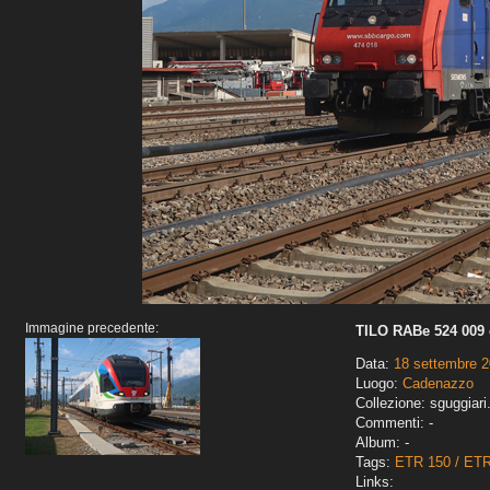
Immagine precedente:
TILO RABe 524 009 
Data:
18 settembre 
Luogo:
Cadenazzo
Collezione: sguggiari
Commenti: -
Album: -
Tags:
ETR 150 / ET
Links: