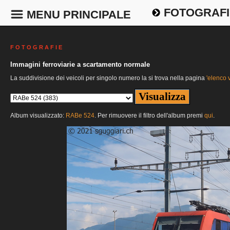
FOTOGRAFI
MENU PRINCIPALE
F O T O G R A F I E
Immagini ferroviarie a scartamento normale
La suddivisione dei veicoli per singolo numero la si trova nella pagina
'elenco v
Album visualizzato:
RABe 524
. Per rimuovere il filtro dell'album premi
qui
.