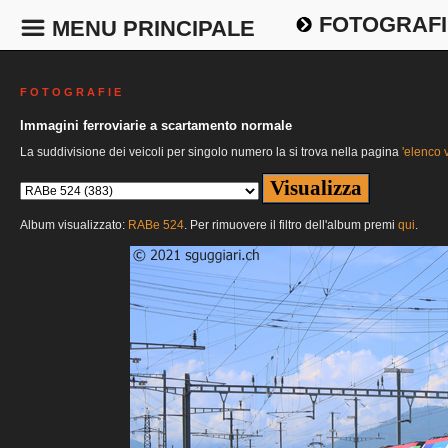
FOTOGRAFI
MENU PRINCIPALE
F O T O G R A F I E
Immagini ferroviarie a scartamento normale
La suddivisione dei veicoli per singolo numero la si trova nella pagina
'elenco v
Album visualizzato:
RABe 524
. Per rimuovere il filtro dell'album premi
qui
.