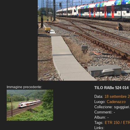
Immagine precedente:
TILO RABe 524 014 
Data:
18 settembre 
Luogo:
Cadenazzo
Collezione: sguggiari
Commenti: -
Album: -
Tags:
ETR 150 / ET
Links: