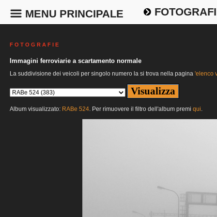
FOTOGRAFI
MENU PRINCIPALE
F O T O G R A F I E
Immagini ferroviarie a scartamento normale
La suddivisione dei veicoli per singolo numero la si trova nella pagina
'elenco v
Album visualizzato:
RABe 524
. Per rimuovere il filtro dell'album premi
qui
.