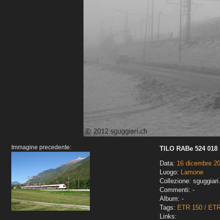
Immagine precedente:
TILO RABe 524 018
Data:
16 dicembre 2
Luogo:
Lamone
Collezione: sguggiari
Commenti: -
Album: -
Tags:
ETR 150 / ET
Links: