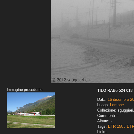
Immagine precedente:
TILO RABe 524 018
Data:
16 dicembre 2
Luogo:
Lamone
Collezione: sguggiari
Commenti: -
Album: -
Tags:
ETR 150 / ET
Links: