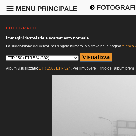
FOTOGRAFI
MENU PRINCIPALE
F O T O G R A F I E
Immagini ferroviarie a scartamento normale
La suddivisione dei veicoli per singolo numero la si trova nella pagina
'elenco v
Album visualizzato:
ETR 150 / ETR 524
. Per rimuovere il filtro dell'album premi