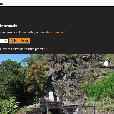
IE
nto normale
o numero la si trova nella pagina
'elenco veicoli'
.
muovere il filtro dell'album premi
qui
.