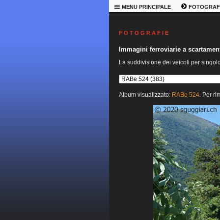
MENU PRINCIPALE
FOTOGRAF
F O T O G R A F I E
Immagini ferroviarie a scartame
La suddivisione dei veicoli per singol
Album visualizzato:
RABe 524
. Per ri