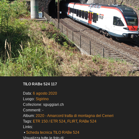
TILO RABe 524 117
Data:
6 agosto 2020
Luogo:
Sigirino
Collezione: sguggiari.ch
Commenti: -
Album:
2020 - Amarcord tratta di montagna del Ceneri
Tags:
ETR 150 / ETR 524
,
FLIRT
,
RABe 524
Links:
•
Scheda tecnica TILO RABe 524
Visualizza tutte le foto di: