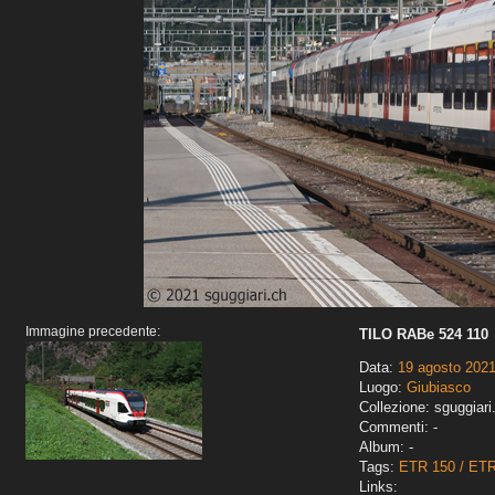
Immagine precedente:
TILO RABe 524 110
Data:
19 agosto 202
Luogo:
Giubiasco
Collezione: sguggiari
Commenti: -
Album: -
Tags:
ETR 150 / ET
Links: