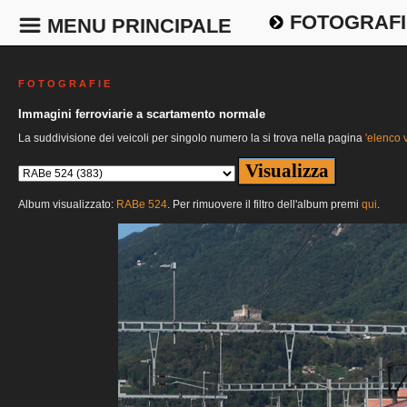
FOTOGRAFI
MENU PRINCIPALE
F O T O G R A F I E
Immagini ferroviarie a scartamento normale
La suddivisione dei veicoli per singolo numero la si trova nella pagina
'elenco v
Album visualizzato:
RABe 524
. Per rimuovere il filtro dell'album premi
qui
.