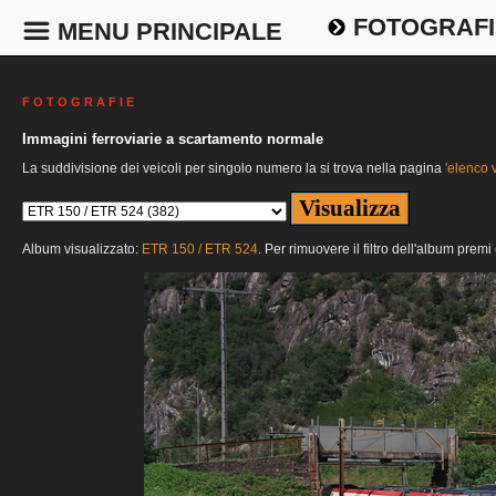
FOTOGRAFI
MENU PRINCIPALE
F O T O G R A F I E
Immagini ferroviarie a scartamento normale
La suddivisione dei veicoli per singolo numero la si trova nella pagina
'elenco v
Album visualizzato:
ETR 150 / ETR 524
. Per rimuovere il filtro dell'album premi