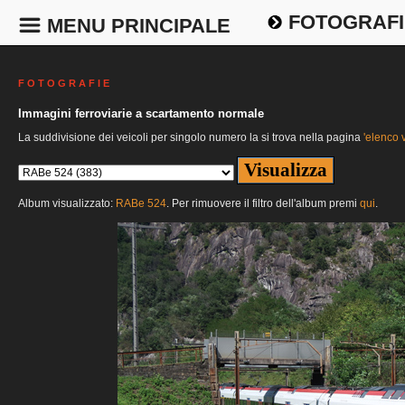
FOTOGRAFI
MENU PRINCIPALE
F O T O G R A F I E
Immagini ferroviarie a scartamento normale
La suddivisione dei veicoli per singolo numero la si trova nella pagina
'elenco v
Album visualizzato:
RABe 524
. Per rimuovere il filtro dell'album premi
qui
.