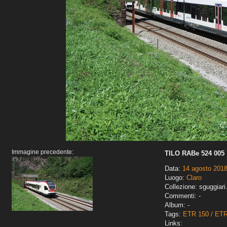
Immagine precedente:
TILO RABe 524 005
Data:
14 agosto 201
Luogo:
Claro
Collezione: sguggiari
Commenti: -
Album: -
Tags:
ETR 150 / ET
Links: