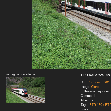
Immagine precedente:
TILO RABe 524 005
Data:
14 agosto 201
Luogo:
Claro
Collezione: sguggiari
Commenti: -
Album: -
Tags:
ETR 150 / ET
Links: