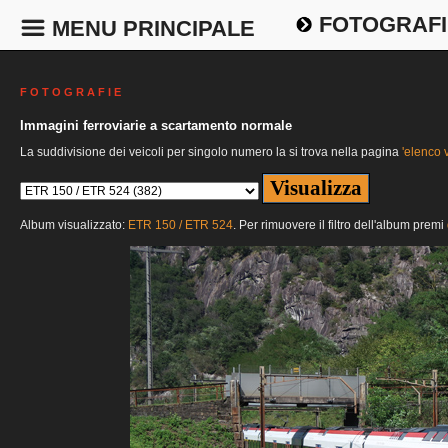
FOTOGRAFI
MENU PRINCIPALE
F O T O G R A F I E
Immagini ferroviarie a scartamento normale
La suddivisione dei veicoli per singolo numero la si trova nella pagina
'elenco v
Album visualizzato:
ETR 150 / ETR 524
. Per rimuovere il filtro dell'album premi