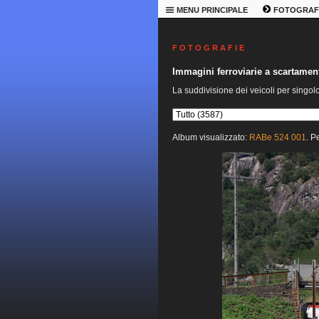
MENU PRINCIPALE
FOTOGRAF
F O T O G R A F I E
Immagini ferroviarie a scartame
La suddivisione dei veicoli per singol
Album visualizzato:
RABe 524 001
. P