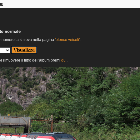
IE
nto normale
o numero la si trova nella pagina
'elenco veicoli'
.
er rimuovere il filtro dell'album premi
qui
.