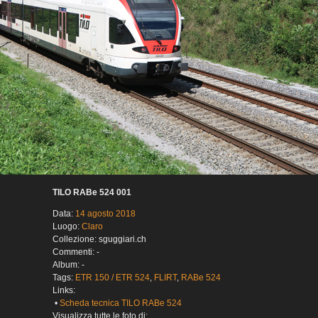
TILO RABe 524 001
Data:
14 agosto 2018
Luogo:
Claro
Collezione: sguggiari.ch
Commenti: -
Album: -
Tags:
ETR 150 / ETR 524
,
FLIRT
,
RABe 524
Links:
•
Scheda tecnica TILO RABe 524
Visualizza tutte le foto di: