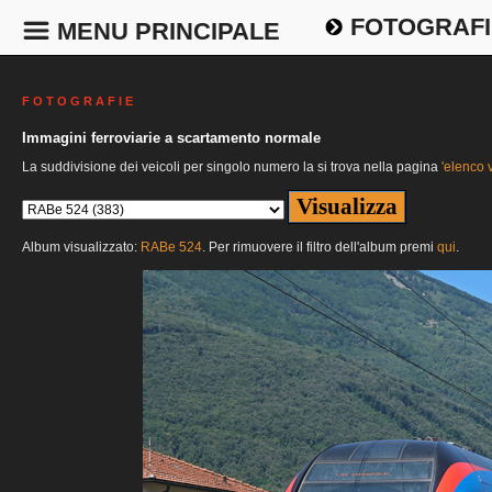
FOTOGRAFI
MENU PRINCIPALE
F O T O G R A F I E
Immagini ferroviarie a scartamento normale
La suddivisione dei veicoli per singolo numero la si trova nella pagina
'elenco v
Album visualizzato:
RABe 524
. Per rimuovere il filtro dell'album premi
qui
.