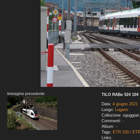
Immagine precedente:
TILO RABe 524 104
Data:
4 giugno 2021
Luogo:
Lugano
Collezione: sguggiari
Commenti: -
Album: -
Tags:
ETR 150 / ET
Links: