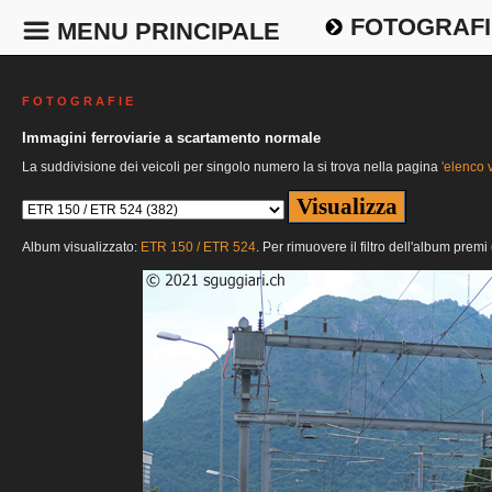
FOTOGRAFI
MENU PRINCIPALE
F O T O G R A F I E
Immagini ferroviarie a scartamento normale
La suddivisione dei veicoli per singolo numero la si trova nella pagina
'elenco v
Album visualizzato:
ETR 150 / ETR 524
. Per rimuovere il filtro dell'album premi