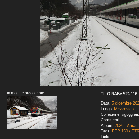
Immagine precedente:
TILO RABe 524 116
Data:
5 dicembre 20
Luogo:
Mezzovico
Collezione: sguggiari
Commenti: -
Album:
2020 - Amarco
Tags:
ETR 150 / ET
Links: