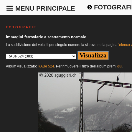
FOTOGRAFI
MENU PRINCIPALE
F O T O G R A F I E
Immagini ferroviarie a scartamento normale
La suddivisione dei veicoli per singolo numero la si trova nella pagina
'elenco v
Album visualizzato:
RABe 524
. Per rimuovere il filtro dell'album premi
qui
.