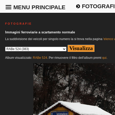
FOTOGRAFI
MENU PRINCIPALE
F O T O G R A F I E
Immagini ferroviarie a scartamento normale
La suddivisione dei veicoli per singolo numero la si trova nella pagina
'elenco v
Album visualizzato:
RABe 524
. Per rimuovere il filtro dell'album premi
qui
.