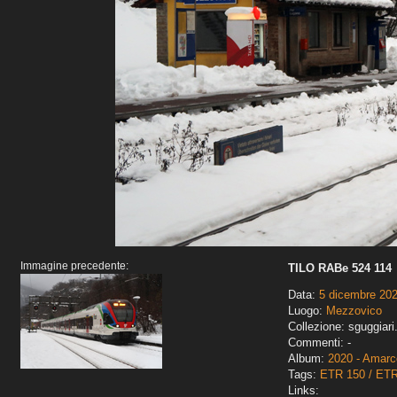
Immagine precedente:
TILO RABe 524 114
Data:
5 dicembre 20
Luogo:
Mezzovico
Collezione: sguggiari
Commenti: -
Album:
2020 - Amarco
Tags:
ETR 150 / ET
Links: