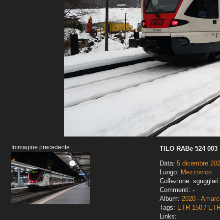
Immagine precedente:
TILO RABe 524 003
Data:
5 dicembre 20
Luogo:
Mezzovico
Collezione: sguggiari
Commenti: -
Album:
2020 - Amarco
Tags:
ETR 150 / ET
Links: