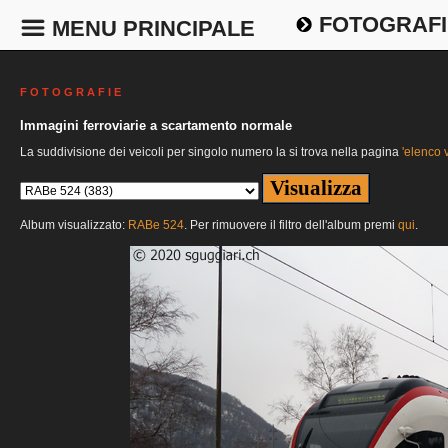
FOTOGRAFI
MENU PRINCIPALE
F O T O G R A F I E
Immagini ferroviarie a scartamento normale
La suddivisione dei veicoli per singolo numero la si trova nella pagina
'elenco v
Album visualizzato:
RABe 524
. Per rimuovere il filtro dell'album premi
qui
.