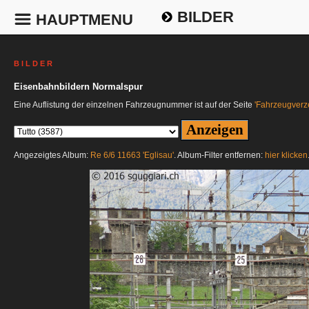
BILDER
HAUPTMENU
B I L D E R
Eisenbahnbildern Normalspur
Eine Auflistung der einzelnen Fahrzeugnummer ist auf der Seite
'Fahrzeugverze
Angezeigtes Album:
Re 6/6 11663 'Eglisau'
. Album-Filter entfernen:
hier klicken