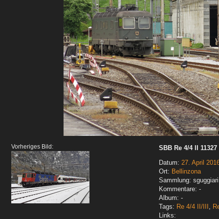
Vorheriges Bild:
SBB Re 4/4 II 11327 
Datum:
27. April 201
Ort:
Bellinzona
Sammlung: sguggiari
Kommentare: -
Album: -
Tags:
Re 4/4 II/III
,
Re
Links: