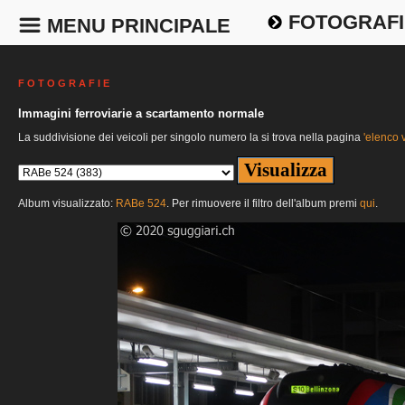
FOTOGRAFI
MENU PRINCIPALE
F O T O G R A F I E
Immagini ferroviarie a scartamento normale
La suddivisione dei veicoli per singolo numero la si trova nella pagina
'elenco v
Album visualizzato:
RABe 524
. Per rimuovere il filtro dell'album premi
qui
.