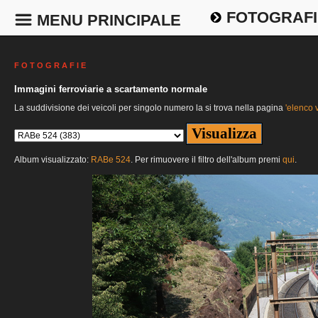
FOTOGRAFI
MENU PRINCIPALE
F O T O G R A F I E
Immagini ferroviarie a scartamento normale
La suddivisione dei veicoli per singolo numero la si trova nella pagina
'elenco v
Album visualizzato:
RABe 524
. Per rimuovere il filtro dell'album premi
qui
.