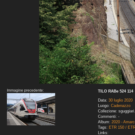
Immagine precedente:
TILO RABe 524 114
Data:
30 luglio 2020
Luogo:
Cadenazzo
Collezione: sguggiari
Commenti: -
Album:
2020 - Amarco
Tags:
ETR 150 / ET
Links: