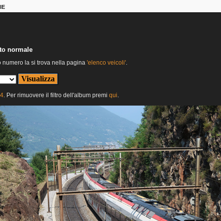
IE
nto normale
o numero la si trova nella pagina
'elenco veicoli'
.
24
. Per rimuovere il filtro dell'album premi
qui
.