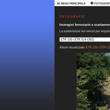
MENU PRINCIPALE
FOTOGRAF
F O T O G R A F I E
Immagini ferroviarie a scartame
La suddivisione dei veicoli per singol
Album visualizzato:
ETR 150 / ETR 5