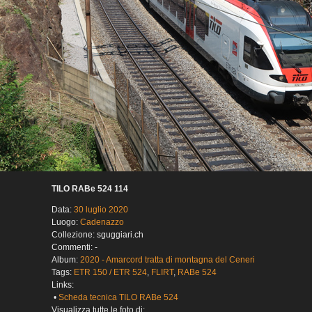
TILO RABe 524 114
Data:
30 luglio 2020
Luogo:
Cadenazzo
Collezione: sguggiari.ch
Commenti: -
Album:
2020 - Amarcord tratta di montagna del Ceneri
Tags:
ETR 150 / ETR 524
,
FLIRT
,
RABe 524
Links:
•
Scheda tecnica TILO RABe 524
Visualizza tutte le foto di: