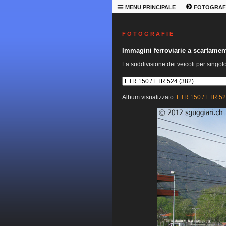
MENU PRINCIPALE
FOTOGRAF
F O T O G R A F I E
Immagini ferroviarie a scartame
La suddivisione dei veicoli per singol
Album visualizzato:
ETR 150 / ETR 5