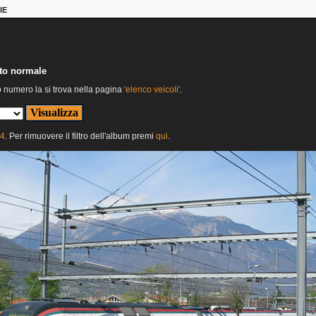
IE
nto normale
o numero la si trova nella pagina
'elenco veicoli'
.
24
. Per rimuovere il filtro dell'album premi
qui
.