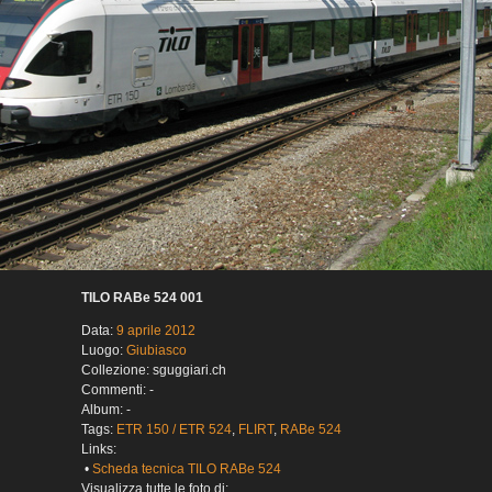
TILO RABe 524 001
Data:
9 aprile 2012
Luogo:
Giubiasco
Collezione: sguggiari.ch
Commenti: -
Album: -
Tags:
ETR 150 / ETR 524
,
FLIRT
,
RABe 524
Links:
•
Scheda tecnica TILO RABe 524
Visualizza tutte le foto di: