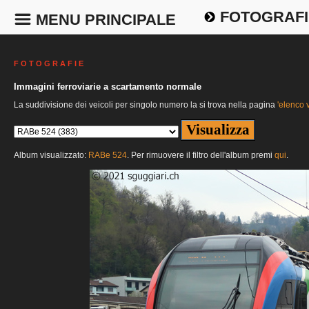
FOTOGRAFI
MENU PRINCIPALE
F O T O G R A F I E
Immagini ferroviarie a scartamento normale
La suddivisione dei veicoli per singolo numero la si trova nella pagina
'elenco v
Album visualizzato:
RABe 524
. Per rimuovere il filtro dell'album premi
qui
.