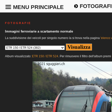
FOTOGRAFI
MENU PRINCIPALE
F O T O G R A F I E
Immagini ferroviarie a scartamento normale
La suddivisione dei veicoli per singolo numero la si trova nella pagina
'elenco v
Album visualizzato:
ETR 150 / ETR 524
. Per rimuovere il filtro dell'album premi