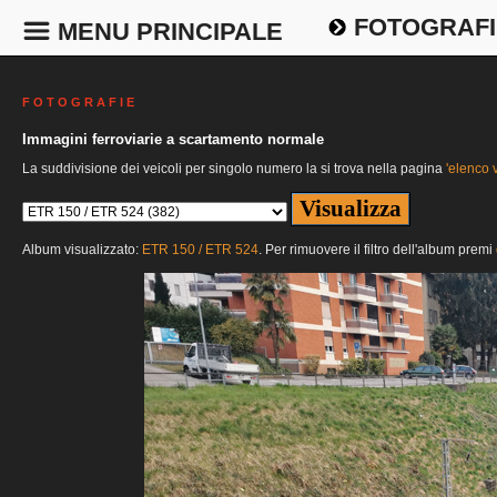
FOTOGRAFI
MENU PRINCIPALE
F O T O G R A F I E
Immagini ferroviarie a scartamento normale
La suddivisione dei veicoli per singolo numero la si trova nella pagina
'elenco v
Album visualizzato:
ETR 150 / ETR 524
. Per rimuovere il filtro dell'album premi