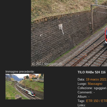
Immagine precedente:
TILO RABe 524 116
Data:
19 marzo 2021
Luogo:
Massagno
Collezione: sguggiari
Commenti: -
Album: -
Tags:
ETR 150 / ET
Links: