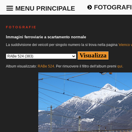
FOTOGRAFI
MENU PRINCIPALE
F O T O G R A F I E
Immagini ferroviarie a scartamento normale
La suddivisione dei veicoli per singolo numero la si trova nella pagina
'elenco v
Album visualizzato:
RABe 524
. Per rimuovere il filtro dell'album premi
qui
.