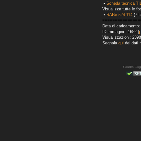
•
Scheda tecnica T
Visualizza tutte le fot
•
RABe 524 114
(7 f
===============
Data di caricamento:
ID immagine: 1682 (
Visualizzazioni: 2398
Segnala
qui
dei dati 
Sandro Gug