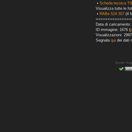
•
Scheda tecnica TI
Visualizza tutte le fot
•
RABe 524 307
(4 f
===============
Data di caricamento:
ID immagine: 1676 (
Visualizzazioni: 2997
Segnala
qui
dei dati 
Sandro Gug