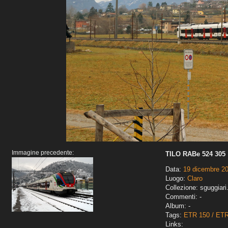
Immagine precedente:
TILO RABe 524 305
Data:
19 dicembre 2
Luogo:
Claro
Collezione: sguggiari
Commenti: -
Album: -
Tags:
ETR 150 / ET
Links: