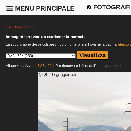
FOTOGRAFI
MENU PRINCIPALE
F O T O G R A F I E
Immagini ferroviarie a scartamento normale
La suddivisione dei veicoli per singolo numero la si trova nella pagina
'elenco v
Album visualizzato:
RABe 524
. Per rimuovere il filtro dell'album premi
qui
.