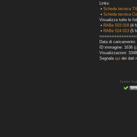
Links:
•
Scheda tecnica T
•
Scheda tecnica Ci
Visualizza tutte le fot
•
RABe 503 018
(4 f
•
RABe 524 013
(5 f
===============
Data di caricamento:
ID immagine: 1636 (
Visualizzazioni: 3348
Segnala
qui
dei dati 
Sandro Gug