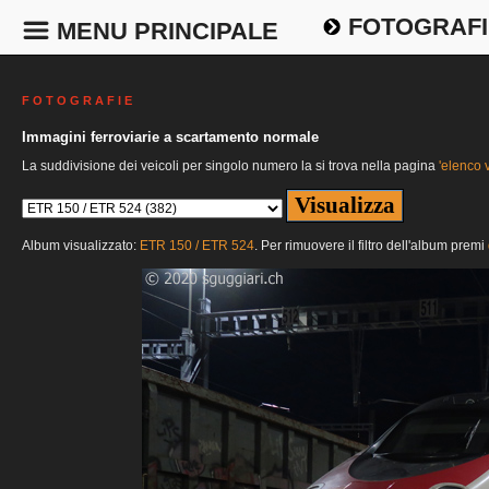
FOTOGRAFI
MENU PRINCIPALE
F O T O G R A F I E
Immagini ferroviarie a scartamento normale
La suddivisione dei veicoli per singolo numero la si trova nella pagina
'elenco v
Album visualizzato:
ETR 150 / ETR 524
. Per rimuovere il filtro dell'album premi