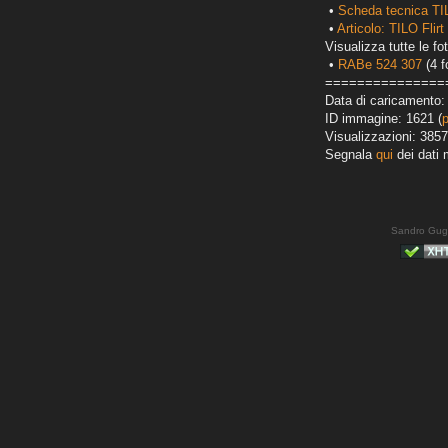
•
Scheda tecnica TI
•
Articolo: TILO Flir
Visualizza tutte le fot
•
RABe 524 307
(4 f
===============
Data di caricamento:
ID immagine: 1621 (
Visualizzazioni: 3857
Segnala
qui
dei dati 
Sandro Gug