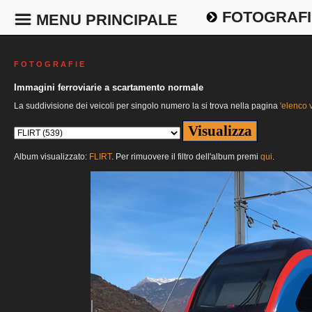
FOTOGRAFI
MENU PRINCIPALE
F O T O G R A F I E
Immagini ferroviarie a scartamento normale
La suddivisione dei veicoli per singolo numero la si trova nella pagina
'elenco v
Album visualizzato:
FLIRT
. Per rimuovere il filtro dell'album premi
qui
.