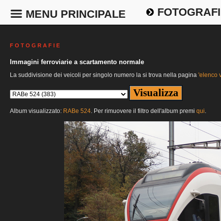
FOTOGRAFI
MENU PRINCIPALE
F O T O G R A F I E
Immagini ferroviarie a scartamento normale
La suddivisione dei veicoli per singolo numero la si trova nella pagina
'elenco v
Album visualizzato:
RABe 524
. Per rimuovere il filtro dell'album premi
qui
.