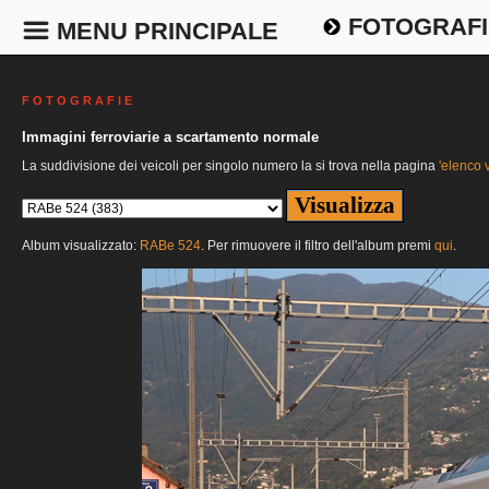
FOTOGRAFI
MENU PRINCIPALE
F O T O G R A F I E
Immagini ferroviarie a scartamento normale
La suddivisione dei veicoli per singolo numero la si trova nella pagina
'elenco v
Album visualizzato:
RABe 524
. Per rimuovere il filtro dell'album premi
qui
.